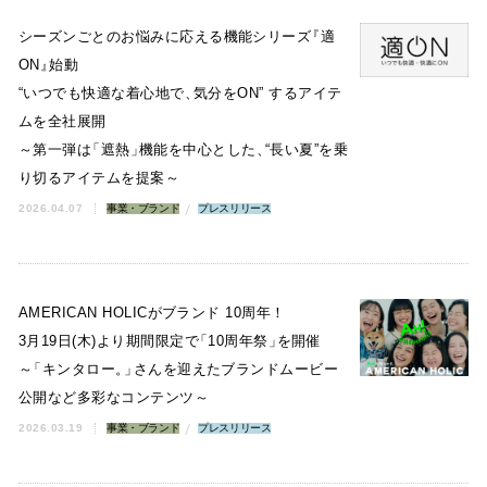
シーズンごとのお悩みに応える機能シリーズ
『
適
ON
』
始動
“いつでも快適な着心地で
、
気分をON” するアイテ
ムを全社展開
～第一弾は
「
遮熱
」
機能を中心とした
、
“長い夏”を乗
り切るアイテムを提案～
2026.04.07
事業・ブランド
プレスリリース
AMERICAN HOLICがブランド 10周年！
3月19日(木)より期間限定で
「
10周年祭
」
を開催
～
「
キンタロー
。
」
さんを迎えたブランドムービー
公開など多彩なコンテンツ～
2026.03.19
事業・ブランド
プレスリリース