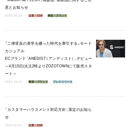
意とお知らせ
2025.05.28
企業・CSR
事業・ブランド
『
二律背反の美学を纏った時代を牽引する
』
モード
カジュアル
ECブランド
「
ANEDIST
（
アンディスト
）
」
デビュー
～4月15日(火)12時よりZOZOTOWNにて販売スタ
ート～
2025.04.15
事業・ブランド
プレスリリース
「
カスタマーハラスメント対応方針
」
策定のお知ら
せ
2025.02.21
企業・CSR