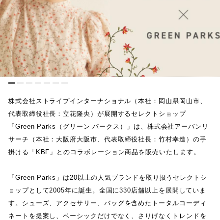
株式会社ストライプインターナショナル
（
本社
：
岡山県岡山市
、
代表取締役社長
：
立花隆央
）
が展開するセレクトショップ
「
Green Parks
（
グリーン パークス
）
」
は
、
株式会社アーバンリ
サーチ
（
本社
：
大阪府大阪市
、
代表取締役社長
：
竹村幸造
）
の手
掛ける
「
KBF
」
とのコラボレーション商品を販売いたします
。
「
Green Parks
」
は
20
以上の人気ブランドを取り扱うセレクトシ
ョップとして
2005
年に誕生
。
全国に
330
店舗以上を展開していま
す
。
シューズ
、
アクセサリー
、
バッグを含めたトータルコーディ
ネートを提案し
、
ベーシックだけでなく
、
さりげなくトレンドを