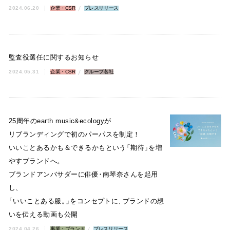
2024.06.20
企業・CSR
プレスリリース
監査役選任に関するお知らせ
2024.05.31
企業・CSR
グループ各社
25周年のearth music&ecologyが
リブランディングで初のパーパスを制定！
いいことあるかも＆できるかもという
「
期待
」
を増
やすブランドへ
。
ブランドアンバサダーに俳優
・
南琴奈さんを起用
し
、
「
いいことある服
。
」
をコンセプトに
、
ブランドの想
いを伝える動画も公開
2024.04.26
事業・ブランド
プレスリリース