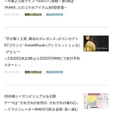
～今春より新ライン
『
GOGC+
』
始動！第1弾は
「
TAAKK
」
とのコラボアイテム全5型登場～
2024.03.22
事業・ブランド
プレスリリース
『
手が届く上質
、
都会のエレガンス
』
がコンセプト
ECブランド
「
AnriettMusée
（
アンリエットミュゼ
）
」
デビュー
～2月22日(木)12時よりZOZOTOWNにて先行予約
スタート～
2024.02.22
事業・ブランド
プレスリリース
2024春シーズンビジュアルを公開
テーマは
『
それぞれの女性の
、
それぞれの春の心
』
～イラストレーターWAKICO氏を起用
・
前へ進む