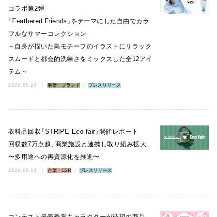
コラボ第2弾
「
Feathered Friends
」
をテーマにした自由でカラ
フルなサマーコレクション
～自身が描いた鳥モチーフのイラストにリラック
スムードと都会的洗練さをミックスした全12アイ
テム～
2026.05.29
事業・ブランド
プレスリリース
衣料品回収
『
STRIPE Eco fair
』
開催レポート
回収数7万点超
、
商業施設と連携し取り組み拡大
〜多用途への再資源化を推進〜
2026.05.19
企業・CSR
プレスリリース
コンテスト最優秀賞キャラクターが待望の商品