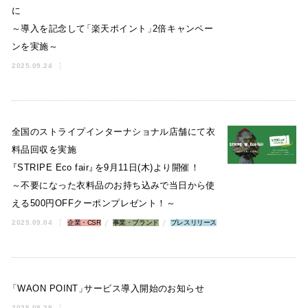
に
～導入を記念して
「
楽天ポイント
」
2倍キャンペー
ンを実施～
2025.09.24
全国のストライプインターナショナル店舗にて衣
料品回収を実施
『
STRIPE Eco fair
』
を9月11日(木)より開催！
～不要になった衣料品のお持ち込みで当日から使
える500円OFFクーポンプレゼント！～
2025.09.04
企業・CSR
事業・ブランド
プレスリリース
「
WAON POINT
」
サービス導入開始のお知らせ
2025.08.29