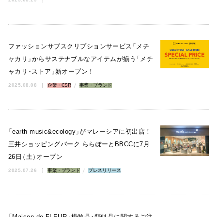
ファッションサブスクリプションサービス
「
メチ
ャカリ
」
からサステナブルなアイテムが揃う
「
メチ
ャカリ
・
ストア
」
新オープン！
2025.08.08
企業・CSR
事業・ブランド
「
earth music&ecology
」
がマレーシアに初出店！
三井ショッピングパーク ららぽーとBBCCに7月
26日
（
土
）
オープン
2025.07.26
事業・ブランド
プレスリリース
「
Maison de FLEUR
」
模倣品
・
類似品に関するご注