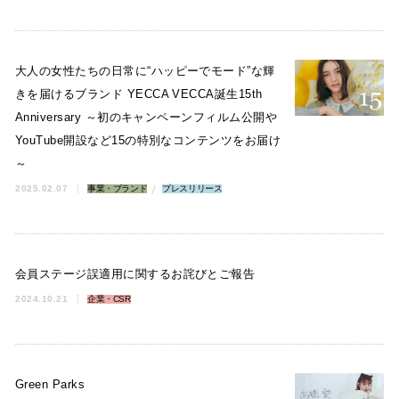
大人の女性たちの日常に“ハッピーでモード”な輝
きを届けるブランド YECCA VECCA誕生15th
Anniversary ～初のキャンペーンフィルム公開や
YouTube開設など15の特別なコンテンツをお届け
～
2025.02.07
事業・ブランド
プレスリリース
会員ステージ誤適用に関するお詫びとご報告
2024.10.21
企業・CSR
Green Parks