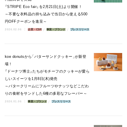
『
STRIPE Eco fair
』
を2月21日(土)より開催！
～不要な衣料品の持ち込みで当日から使える500
円OFFクーポンを進呈～
2026.02.06
企業・CSR
事業・ブランド
プレスリリース
koe donutsから
「
バターサンドクッキー
」
が新登
場！
『
ドーナツ博士
』
たちがモチーフのクッキーが愛ら
しいスイーツを1月8日(木)発売
～バタークリームにフルーツやナッツなどこだわ
りの食材をサンドした6種の多彩なフレーバー～
2026.01.06
事業・ブランド
プレスリリース