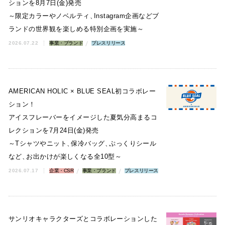
ションを8月7日(金)発売
～限定カラーやノベルティ
、
Instagram企画などブ
ランドの世界観を楽しめる特別企画を実施～
2026.07.22
事業・ブランド
プレスリリース
AMERICAN HOLIC × BLUE SEAL初コラボレー
ション！
アイスフレーバーをイメージした夏気分高まるコ
レクションを7月24日(金)発売
～Tシャツやニット
、
保冷バッグ
、
ぷっくりシール
など
、
お出かけが楽しくなる全10型～
2026.07.17
企業・CSR
事業・ブランド
プレスリリース
サンリオキャラクターズとコラボレーションした