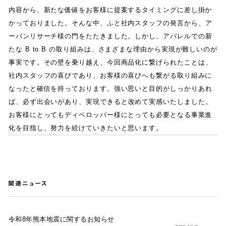
内容から
、
新たな価値をお客様に提案するタイミングに差し掛か
かっておりました
。
そんな中
、
ふと社内スタッフの発言から
、
ア
ーバンリサーチ様の門をたたきました
。
しかし
、
アパレルでの新
たな
B to B
の取り組みは
、
さまざまな理由から実現が難しいのが
事実です
。
その壁を乗り越え
、
今回商品化に繋げられたことは
、
社内スタッフの喜びであり
、
お客様の喜びへも繋がる取り組みに
なったと確信を持っております
。
強い思いと目的がしっかりあれ
ば
、
必ず出会いがあり
、
実現できると改めて実感いたしました
。
お客様にとってもディベロッパー様にとっても必要となる事業進
化を目指し
、
努力を続けていきたいと思います
。
関
連
ニ
ュ
ー
ス
令和8年熊本地震に関するお知らせ