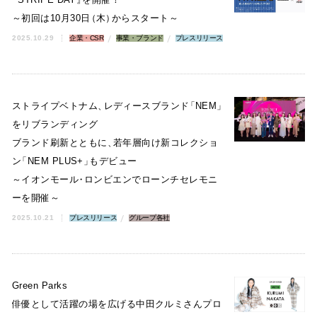
～初回は10月30日
（
木
）
からスタート～
2025.10.29
企業・CSR
事業・ブランド
プレスリリース
ストライプベトナム
、
レディースブランド
「
NEM
」
をリブランディング
ブランド刷新とともに
、
若年層向け新コレクショ
ン
「
NEM PLUS+
」
もデビュー
～イオンモール
・
ロンビエンでローンチセレモニ
ーを開催～
2025.10.21
プレスリリース
グループ各社
Green Parks
俳優として活躍の場を広げる中田クルミさんプロ