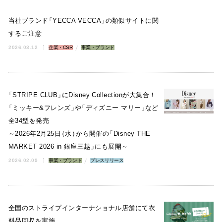
当社ブランド
「
YECCA VECCA
」
の類似サイトに関
するご注意
2026.03.12
企業・CSR
事業・ブランド
「
STRIPE CLUB
」
にDisney Collectionが大集合！
「
ミッキー&フレンズ
」
や
「
ディズニー マリー
」
など
全34型を発売
～2026年2月25日
（
水
）
から開催の
「
Disney THE
MARKET 2026 in 銀座三越
」
にも展開～
2026.02.09
事業・ブランド
プレスリリース
全国のストライプインターナショナル店舗にて衣
料品回収を実施