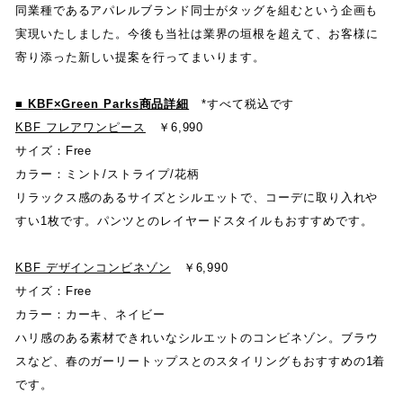
同業種であるアパレルブランド同士がタッグを組むという企画も
実現いたしました
。
今後も当社は業界の垣根を超えて
、
お客様に
寄り添った新しい提案を行ってまいります
。
■
KBF
×
Green Parks
商品詳細
*
すべて税込です
KBF フレアワンピース
￥
6,990
サイズ
：
Free
カラー
：
ミント
/
ストライプ
/
花柄
リラックス感のあるサイズとシルエットで
、
コーデに取り入れや
すい
1
枚です
。
パンツとのレイヤードスタイルもおすすめです
。
KBF デザインコンビネゾン
￥
6,990
サイズ
：
Free
カラー
：
カーキ
、
ネイビー
ハリ感のある素材できれいなシルエットのコンビネゾン
。
ブラウ
スなど
、
春のガーリートップスとのスタイリングもおすすめの
1
着
です
。