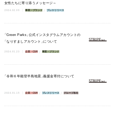
女性たちに寄り添うメッセージ～
2024.02.09
事業・ブランド
プレスリリース
「
Green Parks
」
公式インスタグラムアカウントの
「
なりすましアカウント
」
について
2024.01.23
企業・CSR
事業・ブランド
「
令和６年能登半島地震
」
義援金寄付について
2024.01.15
企業・CSR
プレスリリース
グループ各社