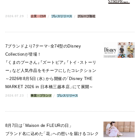
2026.07.29
企業・CSR
プレスリリース
グループ各社
7ブランドより7テーマ
・
全74型のDisney
Collectionが登場！
『
くまのプーさん
』
『
ズートピア
』
『
トイ
・
ストーリ
ー
』
など人気作品をモチーフにしたコレクション
～2026年8月5日
（
水
）
から開催の
「
Disney THE
MARKET 2026 in 日本橋三越本店
」
にて展開～
2026.07.23
事業・ブランド
プレスリリース
8月7日は
「
Maison de FLEURの日
」
ブランド名に込めた
「
花
」
への想いを届けるコレク