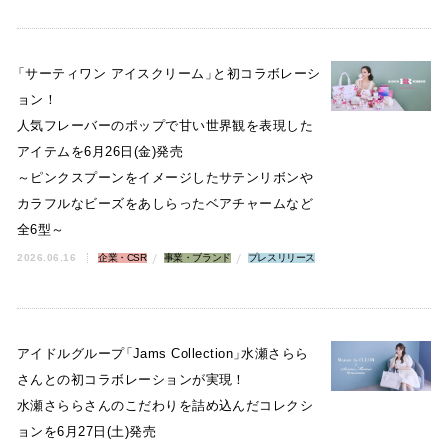
「
サーティワン アイスクリーム
」
と初コラボレーシ
ョン！
人気フレーバーのポップで甘い世界観を表現した
アイテムを6月26日(金)発売
～ピンクスプーンをイメージしたサテンリボンや
カラフルなビーズをあしらったベアチャームなど
全6型～
2026.06.16
企業・CSR
事業・ブランド
プレスリリース
アイドルグループ
「
Jams Collection
」
水瀬さらら
さんとの初コラボレーションが実現！
水瀬さららさんのこだわりを詰め込んだコレクシ
ョンを6月27日(土)発売