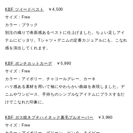
KBF ツイードベスト
￥
4,500
サイズ
：
Free
カラー
：
ブラック
別注の織りで表面感あるベストに仕上げました
。
ちょい足しアイ
テムにピッタリ
。
T
シャツ＋デニムの定番カジュアルにも
、
こなれ
感を演出してくれます
。
KBF ポンチカットカーデ
￥
5,990
サイズ
：
Free
カラー
：
アイボリー
、
チャコールグレー
、
カーキ
ハリ感ある素材を用いて袖にやわらかい曲線を表現しました
。
デ
ニムやワンピース
、
手持ちのシンプルなアイテムにプラスするだ
けでこなれた印象に
。
KBF ガス焼きプチハイネック裏毛プルオーバー
￥
3,990
サイズ
：
Free
カラー
：
アイボリー
、
グリーン
、
ピンク
、
ネイビー