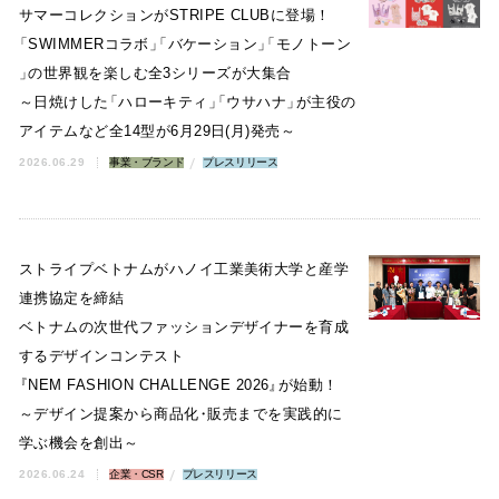
サマーコレクションがSTRIPE CLUBに登場！
「
SWIMMERコラボ
」
「
バケーション
」
「
モノトーン
」
の世界観を楽しむ全3シリーズが大集合
～日焼けした
「
ハローキティ
」
「
ウサハナ
」
が主役の
アイテムなど全14型が6月29日(月)発売～
2026.06.29
事業・ブランド
プレスリリース
ストライプベトナムがハノイ工業美術大学と産学
連携協定を締結
ベトナムの次世代ファッションデザイナーを育成
するデザインコンテスト
『
NEM FASHION CHALLENGE 2026
』
が始動！
～デザイン提案から商品化
・
販売までを実践的に
学ぶ機会を創出～
2026.06.24
企業・CSR
プレスリリース