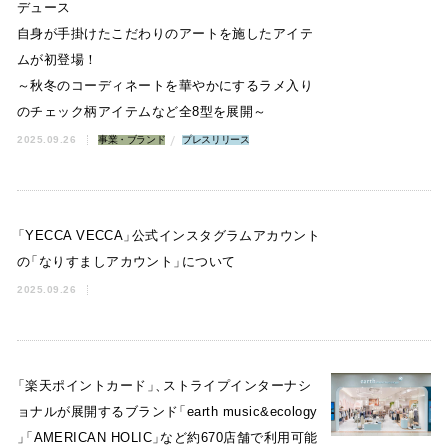
デュース
自身が手掛けたこだわりのアートを施したアイテ
ムが初登場！
～秋冬のコーディネートを華やかにするラメ入り
のチェック柄アイテムなど全8型を展開～
2025.09.26
事業・ブランド
プレスリリース
「
YECCA VECCA
」
公式インスタグラムアカウント
の
「
なりすましアカウント
」
について
2025.09.26
「
楽天ポイントカード
」
、
ストライプインターナシ
ョナルが展開するブランド
「
earth music&ecology
」
「
AMERICAN HOLIC
」
など約670店舗で利用可能