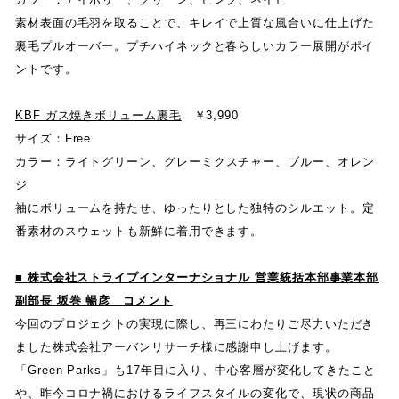
素材表面の毛羽を取ることで
、
キレイで上質な風合いに仕上げた
裏毛プルオーバー
。
プチハイネックと春らしいカラー展開がポイ
ントです
。
KBF ガス焼きボリューム裏毛
￥
3,990
サイズ
：
Free
カラー
：
ライトグリーン
、
グレーミクスチャー
、
ブルー
、
オレン
ジ
袖にボリュームを持たせ
、
ゆったりとした独特のシルエット
。
定
番素材のスウェットも新鮮に着用できます
。
■
株式会社ストライプインターナショナル 営業統括本部事業本部
副部長 坂巻 暢彦 コメント
今回のプロジェクトの実現に際し
、
再三にわたりご尽力いただき
ました株式会社アーバンリサーチ様に感謝申し上げます
。
「
Green Parks
」
も
17
年目に入り
、
中心客層が変化してきたこと
や
、
昨今コロナ禍におけるライフスタイルの変化で
、
現状の商品