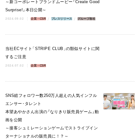
～新コーポレートブランドムービー
『
Create Good
Surprise!
』
本日公開～
2024.09.02
企業・CSR
プレスリリース
グループ各社
当社ECサイト
「
STRIPE CLUB
」
の類似サイトに関
するご注意
2024.07.02
企業・CSR
SNS総フォロワー数250万人超えの人気インフル
エンサー
・
タレント
本望あやかさん出演の
『
なりきり販売員ゲーム
』
動
画を公開
～接客シュミレーションゲームでストライプイン
ターナショナルの販売員に！？～