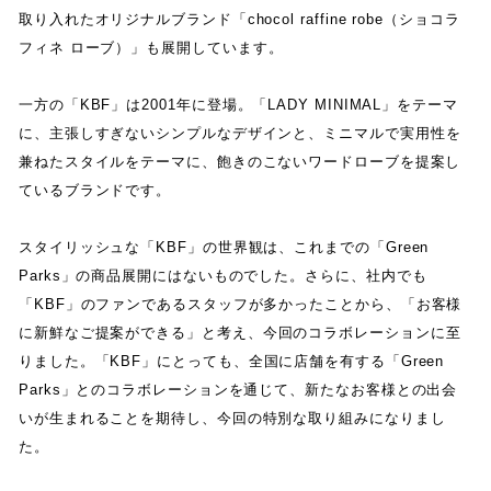
取り入れたオリジナルブランド
「
chocol raffine robe
（
ショコラ
フィネ ローブ
）
」
も展開しています
。
一方の
「
KBF
」
は
2001
年に登場
。
「
LADY MINIMAL
」
をテーマ
に
、
主張しすぎないシンプルなデザインと
、
ミニマルで実用性を
兼ねたスタイルをテーマに
、
飽きのこないワードローブを提案し
ているブランドです
。
スタイリッシュな
「
KBF
」
の世界観は
、
これまでの
「
Green
Parks
」
の商品展開にはないものでした
。
さらに
、
社内でも
「
KBF
」
のファンであるスタッフが多かったことから
、
「
お客様
に新鮮なご提案ができる
」
と考え
、
今回のコラボレーションに至
りました
。
「
KBF
」
にとっても
、
全国に店舗を有する
「
Green
Parks
」
とのコラボレーションを通じて
、
新たなお客様との出会
いが生まれることを期待し
、
今回の特別な取り組みになりまし
た
。