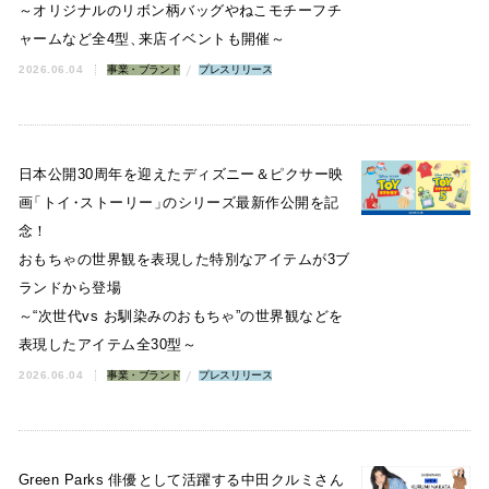
～オリジナルのリボン柄バッグやねこモチーフチ
ャームなど全4型
、
来店イベントも開催～
2026.06.04
事業・ブランド
プレスリリース
日本公開30周年を迎えたディズニー＆ピクサー映
画
「
トイ
・
ストーリー
」
のシリーズ最新作公開を記
念！
おもちゃの世界観を表現した特別なアイテムが3ブ
ランドから登場
～“次世代vs お馴染みのおもちゃ”の世界観などを
表現したアイテム全30型～
2026.06.04
事業・ブランド
プレスリリース
Green Parks 俳優として活躍する中田クルミさん