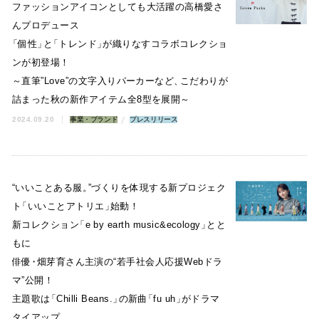
ファッションアイコンとしても大活躍の高橋愛さ
んプロデュース
「
個性
」
と
「
トレンド
」
が織りなすコラボコレクショ
ンが初登場！
～直筆”Love”の文字入りパーカーなど
、
こだわりが
詰まった秋の新作アイテム全8型を展開～
2024.09.20
事業・ブランド
プレスリリース
“いいことある服
。
”づくりを体現する新プロジェク
ト
「
いいことアトリエ
」
始動！
新コレクション
「
e by earth music&ecology
」
とと
もに
俳優
・
畑芽育さん主演の“若手社会人応援Webドラ
マ”公開！
主題歌は
「
Chilli Beans.
」
の新曲
「
fu uh
」
がドラマ
タイアップ