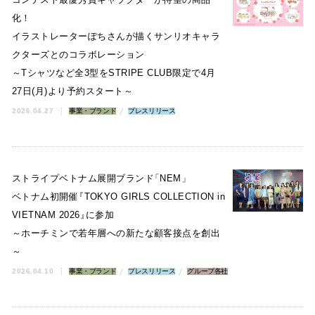
化！
イラストレーターぽちさんが描くサンリオキャラ
クターズとのコラボレーション
～Tシャツなど全3型をSTRIPE CLUB限定で4月
27日(月)より予約スタート～
2026.04.27
事業・ブランド
プレスリリース
ストライプベトナム展開ブランド
「
NEM
」
ベトナム初開催
『
TOKYO GIRLS COLLECTION in
VIETNAM 2026
』
に参加
～ホーチミンで若年層への新たな顧客接点を創出
～
2026.04.10
事業・ブランド
プレスリリース
グループ各社