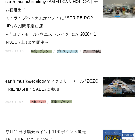
earth music&ecology
・
AMERICAN HOLICベトナ
ム初進出！
ストライプベトナムがハノイに
『
STRIPE POP
UP
』
を期間限定出店
～
「
ロッテモール
・
ウエストレイク
」
にて2026年1
月31日
（
土
）
まで開催～
2025.12.19
事業・ブランド
プレスリリース
グループ各社
earth music&ecologyがファミリーセール
『
ZOZO
FRIENDSHIP SALE
』
に参加
2025.11.07
企業・CSR
事業・ブランド
毎月11日は楽天ポイント11％ポイント還元
『
STRIPE DAY
』
を開催！