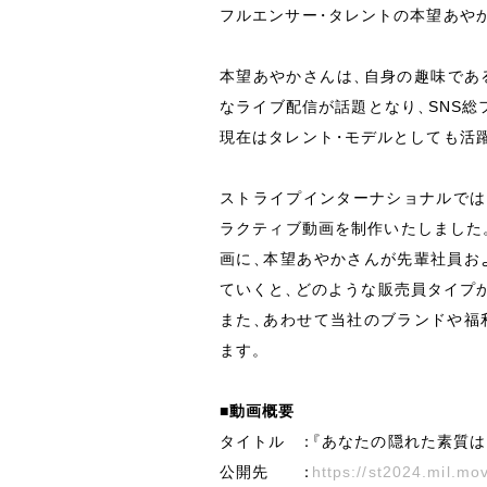
フルエンサー
・
タレントの本望あや
本望あやかさんは
、
自身の趣味であ
なライブ配信が話題となり
、
SNS
総
現在はタレント
・
モデルとしても活
ストライプインターナショナルでは
ラクティブ動画を制作いたしました
画に
、
本望あやかさんが先輩社員お
ていくと
、
どのような販売員タイプ
また
、
あわせて当社のブランドや福
ます
。
■動画概要
タイトル
：
『
あなたの隠れた素質は
公開先
：
https://st2024.mil.m