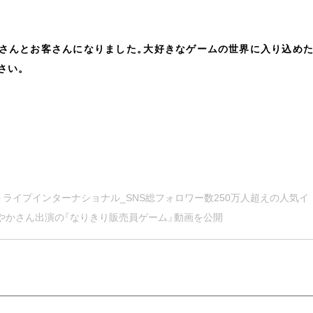
さんとお客さんになりました
。
大好きなゲームの世界に入り込め
さい
。
ライプインターナショナル_SNS総フォロワー数250万人超えの人気イ
やかさん出演の
『
なりきり販売員ゲーム
』
動画を公開