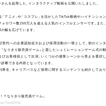
かさんを起用した
、
インタラクティブ動画を公開いたしました
。
る
「
アニメ
」
や
「
コスプレ
」
を活かした
TikTok
動画やハイテンショ
フォロワー数
250
万人を超える人気のインフルエンサーです
。
また
躍の幅を広げています
。
Z
世代への企業認知拡大および採用活動の一環として
、
初のイン
。
『
なりきり販売員ゲーム
』
と題したシュミレーションゲーム式の
よびお客様役として出演
。
いくつかの接客シーンから答えを選択
か診断できる内容となっています
。
利厚生
、
キャリアパスなど採用に関するコンテンツも紹介してお
！？なりきり販売員ゲーム
』
ovie/7omDYG/