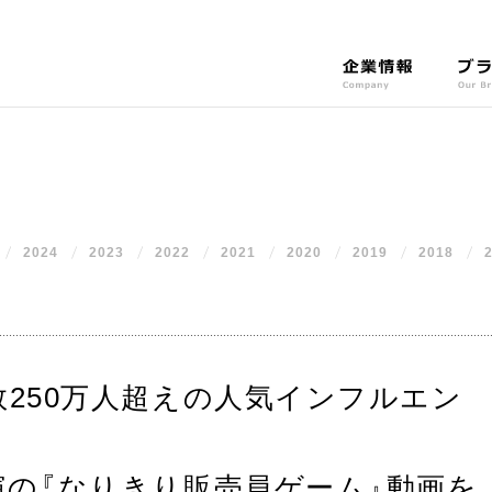
企
ブ
業
ラ
情
ン
報
ド
C
O
o
u
m
r
2024
2023
2022
2021
2020
p
2019
2018
B
a
r
n
a
y
n
d
s
数250万人超えの人気インフルエン
演の
『
なりきり販売員ゲーム
』
動画を