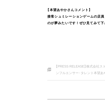
【
本望あやかさんコメント
】
接客シュミレーションゲームの店員
のが夢みたいです！ぜひ見てみて下
【
PRESS RELEASE
】
株式会社スト
ンフルエンサー
・
タレント本望あ