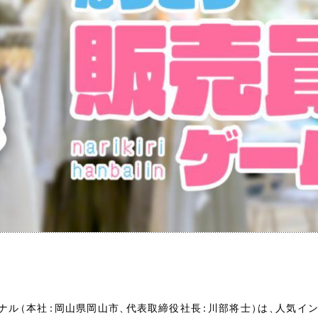
ナル
（
本社
：
岡山県岡山市
、
代表取締役社長
：
川部将士
）
は
、
人気イ