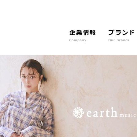
企
ブ
業
ラ
情
ン
報
ド
C
O
o
u
m
r
p
B
a
r
n
a
y
n
d
s