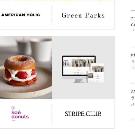
日
々
進
7
化
C
し
『
て
い
ま
8
す
。
コ
A
ラ
メ