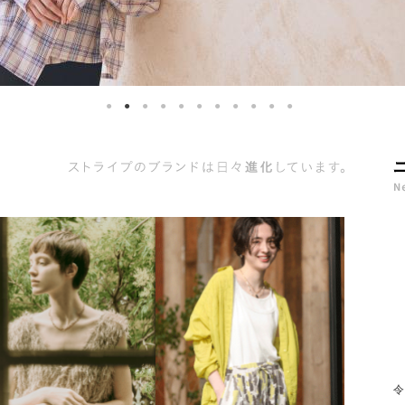
ス
ト
ラ
イ
プ
の
ブ
ラ
ン
ド
は