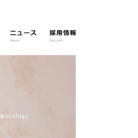
ニ
採
ュ
用
ー
情
ス
報
N
r
e
e
w
c
s
r
u
i
t