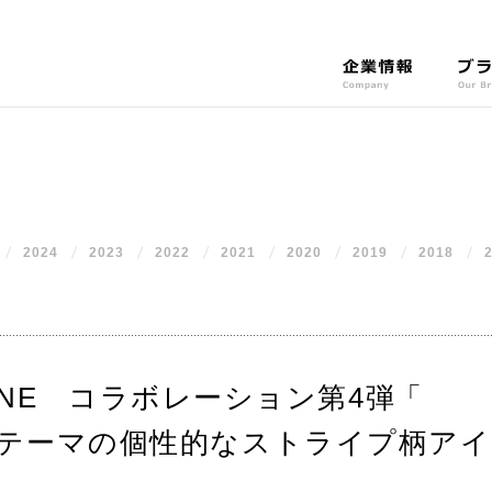
企
ブ
業
ラ
情
ン
報
ド
C
O
o
u
m
r
2024
2023
2022
2021
2020
p
2019
2018
B
a
r
n
a
y
n
d
s
ROWNE コラボレーション第4弾
「
テーマの個性的なストライプ柄アイ