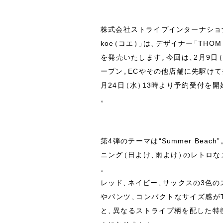
株式会社ストライプインターナショ
koe
（
コエ
）
」
は
、
デザイナー
「
THOM
を発売いたします
。
今回は
、
2月9日
ープン
。
ECやその他店舗に先駆け
月24日
（
水
）
13時より予約受付を開
。
第4弾のテーマは“Summer Beach”
ニング
（
日よけ
、
雨よけ
）
のレトロな
。
レッド
、
ネイビー
、
サックスの3色の
やパンツ
、
コンパクトなサイズ感がT
と
、
異なるストライプ柄を配した特