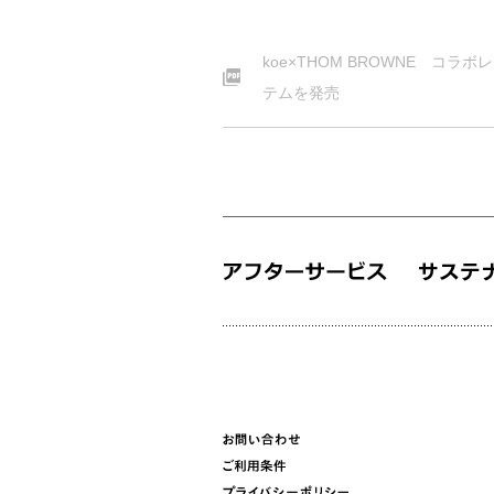
koe×THOM BROWNE コラ
テムを発売