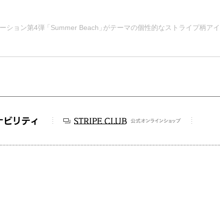
ボレーション第4弾
「
Summer Beach
」
がテーマの個性的なストライプ柄アイ