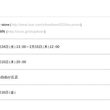
e store
（
http://wear.koe.com/x/koethom2018ss-press
）
WN
（
http://zozo.jp/shop/koe/
）
月24日
（
水
）
13
：
00～2月15日
（
木
）
12
：
00
月15日
（
木
）
20
：
00
use自由が丘店
月16日
（
金
）