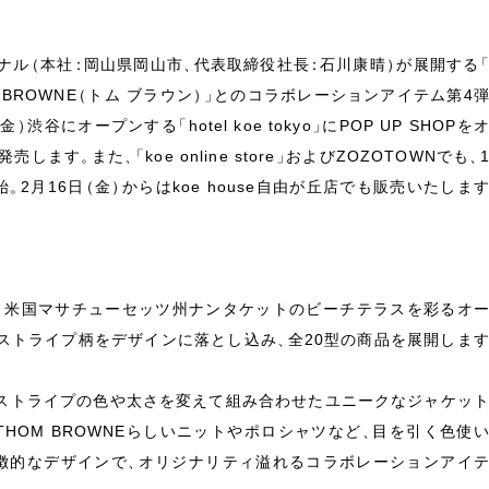
ナル
（
本社
：
岡山県岡山市
、
代表取締役社長
：
石川康晴
）
が展開する
 BROWNE
（
トム ブラウン
）
」
とのコラボレーションアイテム第4
（
金
）
渋谷にオープンする
「
hotel koe tokyo
」
にPOP UP SHOPを
て発売します
。
また
、
「
koe online store
」
およびZOZOTOWNでも
、
始
。
2月16日
（
金
）
からはkoe house自由が丘店でも販売いたしま
。
米国マサチューセッツ州ナンタケットのビーチテラスを彩るオ
ストライプ柄をデザインに落とし込み
、
全20型の商品を展開しま
ストライプの色や太さを変えて組み合わせたユニークなジャケッ
HOM BROWNEらしいニットやポロシャツなど
、
目を引く色使
徴的なデザインで
、
オリジナリティ溢れるコラボレーションアイ