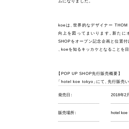
ムになりました
。
koeは
、
世界的なデザイナー THOM
向上を図ってまいります
。
新たに
SHOPをオープン記念企画と位置付
、
koeを知るキッカケとなることを
【
POP UP SHOP先行販売概要
】
「
hotel koe tokyo
」
にて
、
先行販売
発売日
：
2018年2
販売場所
：
hotel koe