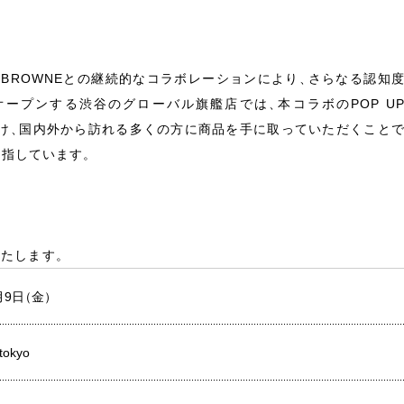
 BROWNEとの継続的なコラボレーションにより
、
さらなる認知
オープンする渋谷のグローバル旗艦店では
、
本コラボのPOP U
け
、
国内外から訪れる多くの方に商品を手に取っていただくこと
目指しています
。
いたします
。
月9日
（
金
）
 tokyo