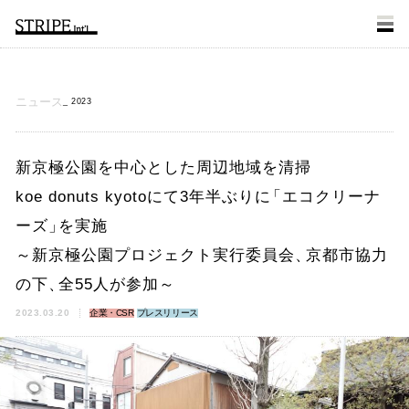
ニュース
2023
新京極公園を中心とした周辺地域を清掃
koe donuts kyotoにて3年半ぶりに
「
エコクリーナ
ーズ
」
を実施
～新京極公園プロジェクト実行委員会
、
京都市協力
の下
、
全55人が参加～
2023.03.20
企業・CSR
プレスリリース