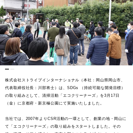
株式会社ストライプインターナショナル
（
本社
：
岡山県岡山市
、
代表取締役社長
：
川部将士
）
は
、
SDGs
（
持続可能な開発目標
）
の取り組みとして
、
清掃活動
「
エコクリーナーズ
」
を
3
月
17
日
（
金
）
に京都府
・
新京極公園にて実施いたしました
。
当社では
、
2007
年より
CSR
活動の一環として
、
創業の地
・
岡山に
て
「
エコクリーナーズ
」
の取り組みをスタートしました
。
その