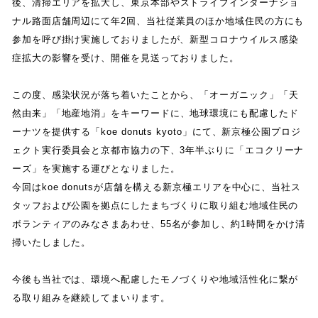
後
、
清掃エリアを拡大し
、
東京本部やストライプインターナショ
ナル路面店舗周辺にて年
2
回
、
当社従業員のほか地域住民の方にも
参加を呼び掛け実施しておりましたが
、
新型コロナウイルス感染
症拡大の影響を受け
、
開催を見送っておりました
。
この度
、
感染状況が落ち着いたことから
、
「
オーガニック
」
「
天
然由来
」
「
地産地消
」
をキーワードに
、
地球環境にも配慮したド
ーナツを提供する
「
koe donuts kyoto
」
にて
、
新京極公園プロジ
ェクト実行委員会と京都市協力の下
、
3
年半ぶりに
「
エコクリーナ
ーズ
」
を実施する運びとなりました
。
今回は
koe donuts
が店舗を構える新京極エリアを中心に
、
当社ス
タッフおよび公園を拠点にしたまちづくりに取り組む地域住民の
ボランティアのみなさまあわせ
、
55
名が参加し
、
約
1
時間をかけ清
掃いたしました
。
今後も当社では
、
環境へ配慮したモノづくりや地域活性化に繋が
る取り組みを継続してまいります
。