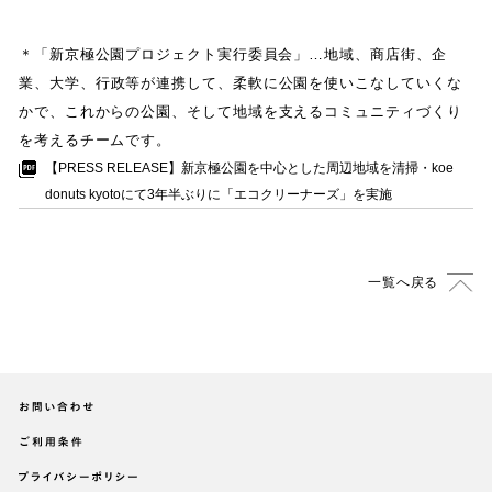
＊
「
新京極公園プロジェクト実行委員会
」
…地域
、
商店街
、
企
業
、
大学
、
行政等が連携して
、
柔軟に公園を使いこなしていくな
かで
、
これからの公園
、
そして地域を支えるコミュニティづくり
を考えるチームです
。
【
PRESS RELEASE
】
新京極公園を中心とした周辺地域を清掃
・
koe
donuts kyotoにて3年半ぶりに
「
エコクリーナーズ
」
を実施
一覧へ戻る