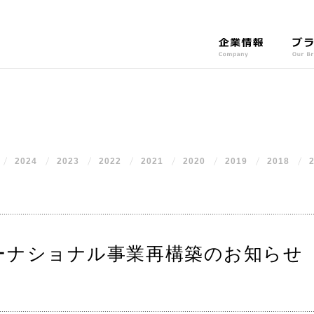
企
ブ
業
ラ
情
ン
報
ド
C
O
o
u
m
r
2024
2023
2022
2021
2020
p
2019
2018
B
a
r
n
a
y
n
d
s
ーナショナル事業再構築のお知らせ