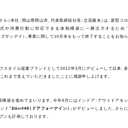
ナル
（
本社
：
岡山県岡山市
、
代表取締役社長
：
立花隆央
）
は
、
新型コ
様式や消費行動に対応できる体制構築に一層注力するため
イズサンデイ
）
」
事業に関して10月末をもって終了することをお知
フスタイル提案ブランドとして2012年3月にデビューして以来
、
これまで支えていただきましたことに感謝申し上げます
。
再構築を進めてまいります
。
今年6月にはインドア
・
アウトドアを
ランド
『
Dörr#49
（
ドアフォーナイン
）
』
がデビューしました
。
さら
ープンも計画しております
。