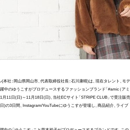
(本社
：
岡山県岡山市
、
代表取締役社長
：
石川康晴)は
、
現在タレント
、
モ
等で活躍中のゆうこすがプロデュースするファッションブランド
「
#amic
（
アミ
11月11日(日)～11月18日(日)
、
当社ECサイト
「
STRIPE CLUB
」
で受注販
(日)の3日間
、
Instagram/YouTubeにゆうこすが登場し
、
商品紹介
、
ライブ
躍中の
「
ゆうこす
」
こと菅本裕子がプロデュースするブランドです
。
この