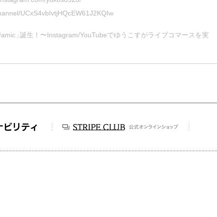
/channel/UCxS4vbIvtjHQcEW61J2KQIw
#amic
」
誕生！〜Instagram/YouTubeでゆうこすがライブコマースを実