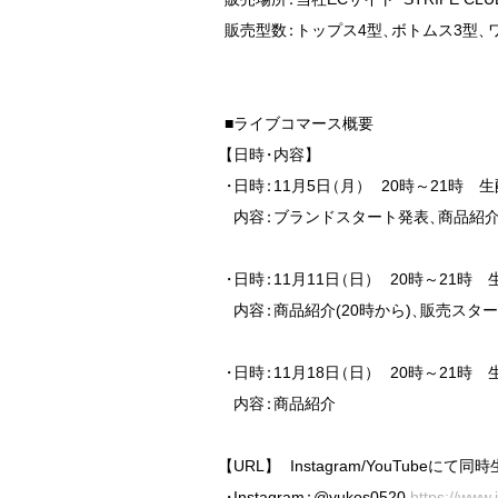
販売型数
：
トップス4型
、
ボトムス3型
、
【
日時
・
内容
】
・
日時
：
11月5日
（
月
）
　20時～21時　生
  内容
：
ブランドスタート発表
、
商品紹介
・
日時
：
11月11日
（
日
）
　20時～21時　生
  内容
：
商品紹介(20時から)
、
販売スタ
・
日時
：
11月18日
（
日
）
　20時～21時　生
  内容
：
商品紹介

【
URL
】
　Instagram/YouTubeに
・
Instagram
：
@yukos0520 
https://www