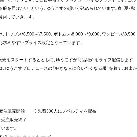
る服を届けたい
」
という
、
ゆうこすの想いが込められています
。
春
・
夏
・
秋
展開していきます
。
け
、
トップス\6,500～\7,500
、
ボトムス\8,000～\9,000
、
ワンピース\8,500
000とお求めやすいプライス設定となっています
。
販売をスタートするとともに
、
ゆうこすが商品紹介をライブ配信します
は
、
ゆうこすプロデュースの
「
好きな人に会いたくなる服
」
を着て
、
お出
　受注販売開始　　※先着300人にノベルティを配布

　受注販売終了

ています
。
B
」
(
https://stripe-club.com/
)
