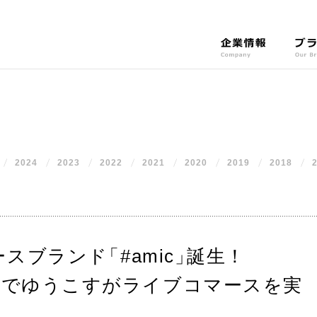
企
ブ
業
ラ
情
ン
報
ド
C
O
o
u
m
r
2024
2023
2022
2021
2020
p
2019
2018
B
a
r
n
a
y
n
d
s
ースブランド
「
#amic
」
誕生！
ouTubeでゆうこすがライブコマースを実