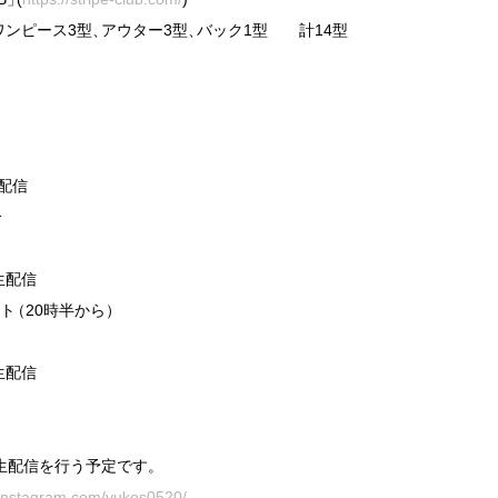
ワンピース3型
、
アウター3型
、
バック1型　　計14型

配信



配信

ート
（
20時半から
）
配信

て同時生配信を行う予定です
。
.instagram.com/yukos0520/