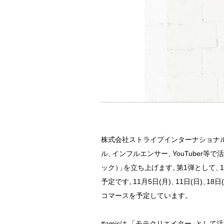
株式会社ストライプインターナショナル
ル
、
インフルエンサー
、
YouTuber
ック
）
」
を立ち上げます
。
第1弾として
、
予定です
。
11月5日(月)
、
11日(日)
、
18日
コマースを予定しています
。
#amicは
、
「
モテクリエイター
」
として活