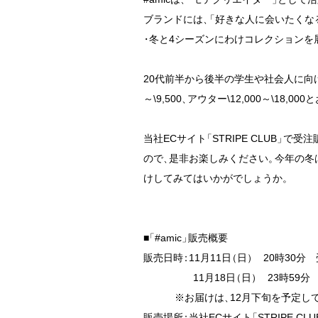
ブランドには
、
「
好きな人に会いたくな
・
冬と4シーズンにわけコレクションを
20代前半から後半の学生や社会人に向
～\9,500
、
アウター\12,000～\18,
当社ECサイト
「
STRIPE CLUB
」
で受注
ので
、
是非お楽しみください
。
今年の冬
けしてみてはいかがでしょうか
。
■
「
#amic
」
販売概要

販売日時
：
11月11日
（
日
）
　20時30分
　　　　　11月18日
（
日
）
　23時59分
           ※お届けは
、
12月下旬を予定し
販売場所
：
当社ECサイト
「
STRIPE CLU