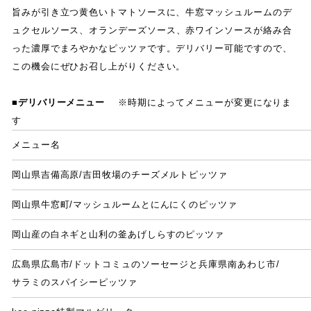
旨みが引き立つ黄色いトマトソースに
、
牛窓マッシュルームのデ
ュクセルソース
、
オランデーズソース
、
赤ワインソースが絡み合
った濃厚でまろやかなピッツァです
。
デリバリー可能ですので
、
この機会にぜひお召し上がりください
。
■デリバリーメニュー
※時期によってメニューが変更になりま
す
メニュー名
岡山県吉備高原/吉田牧場のチーズメルトピッツァ
岡山県牛窓町
/
マッシュルームとにんにくのピッツァ
岡山産の白ネギと山利の釜あげしらすのピッツァ
広島県広島市
/
ドットコミュのソーセージと兵庫県南あわじ市
/
サラミのスパイシーピッツァ