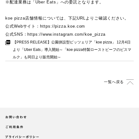
※配達業務は
「
Uber Eats
」
への委託となります
。
koe pizza店舗情報については
、
下記
URL
よりご確認ください
。
公式
Web
サイト
：
https://pizza.koe.com
公式
SNS
：
https://www.instagram.com/koe_pizza
【
PRESS RELEASE
】
公園併設型ピッツェリア
「
koe pizza
」
12月4日
より
「
Uber Eats
」
導入開始～
「
koe pizza特製ローストビーフのビスマ
ルク
」
も同日より販売開始～
一覧へ戻る