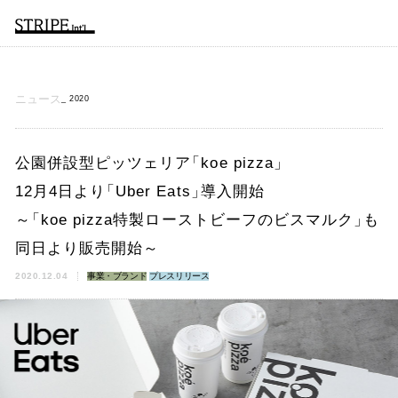
ニュース
2020
公園併設型ピッツェリア
「
koe pizza
」
12月4日より
「
Uber Eats
」
導入開始
～
「
koe pizza特製ローストビーフのビスマルク
」
も
同日より販売開始～
2020.12.04
事業・ブランド
プレスリリース