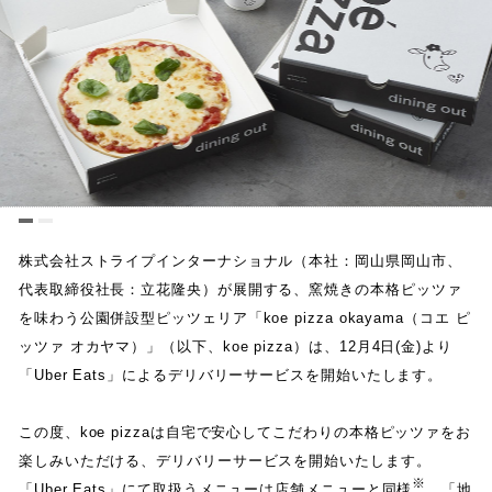
株式会社ストライプインターナショナル
（
本社
：
岡山県岡山市
、
代表取締役社長
：
立花隆央
）
が展開する
、
窯焼きの本格ピッツァ
を味わう公園併設型ピッツェリア
「
koe pizza okayama
（
コエ ピ
ッツァ オカヤマ
）
」
（
以下
、
koe pizza
）
は
、
12
月
4
日
(
金
)
より
「
Uber Eats
」
によるデリバリーサービスを開始いたします
。
この度
、
koe pizza
は自宅で安心してこだわりの本格ピッツァをお
楽しみいただける
、
デリバリーサービスを開始いたします
。
※
「
Uber Eats
」
にて取扱うメニューは店舗メニューと同様
。
「
地