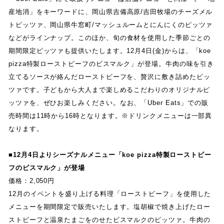
産地消
」
をキーワードに
、
岡山県吉備高原/吉田牧場のチーズメル
トピッツァ
、
岡山県牛窓町
/
マッシュルームとにんにくのピッツァ
などがラインナップ
。
このほか
、
旬の食材を使用した季節ごとの
期間限定ピッツァも提供いたします
。
12
月
4
日
(
金
)
からは
、
「
koe
pizza
特製ローストビーフのビスマルク
」
が登場
。
牛肉の味を引き
立てるソースが絡んだローストビーフを
、
贅沢に敷き詰めたピッ
ツァです
。
子どもから大人まで楽しめるこだわりのオリジナルピ
ッツァを
、
ぜひお楽しみください
。
なお
、
「
Uber Eats
」
での販
売時間は
11
時から
16
時となります
。
※ドリンクメニューは一部異
なります
。
■
12
月
4
日よりシーズナルメニュー
「
koe pizza
特製ローストビー
フのビスマルク
」
が登場
価格
：
2,050
円
12月のイベントを盛り上げる料理
「
ローストビーフ
」
を使用した
メニューを期間限定で販売いたします
。
塩胡椒で焼き上げたロー
ストビーフと温泉たまごをのせたビスマルクのピッツァ
。
牛肉の